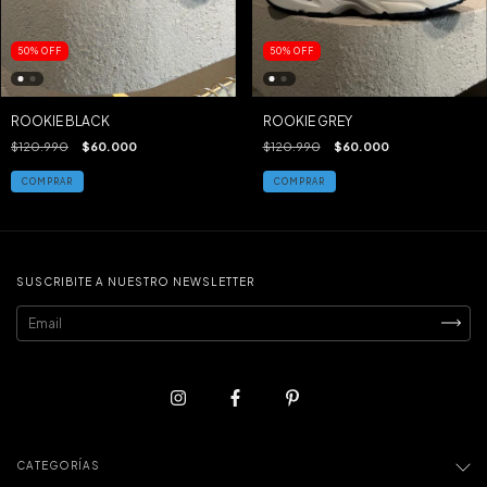
50
%
OFF
50
%
OFF
ROOKIE BLACK
ROOKIE GREY
$120.990
$60.000
$120.990
$60.000
COMPRAR
COMPRAR
SUSCRIBITE A NUESTRO NEWSLETTER
CATEGORÍAS