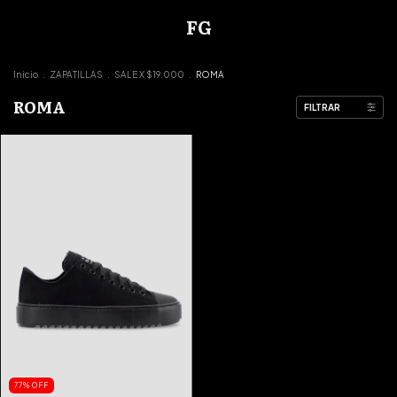
FG
Inicio
.
ZAPATILLAS
.
SALE X $19.000
.
ROMA
ROMA
FILTRAR
77
%
OFF