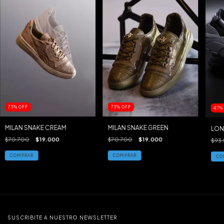
73
%
OFF
73
%
OFF
47
MILAN SNAKE CREAM
MILAN SNAKE GREEN
LON
$70.700
$19.000
$70.700
$19.000
$93
COMPRAR
COMPRAR
CO
SUSCRIBITE A NUESTRO NEWSLETTER