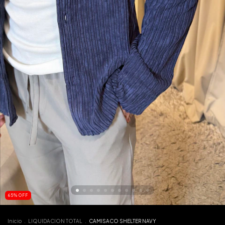
65
%
OFF
Inicio
.
LIQUIDACION TOTAL
.
CAMISACO SHELTER NAVY