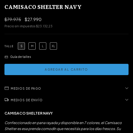
CAMISACO SHELTER NAVY
$79.975
$27.990
Precio sin impuestos
$23.132,23
S
M
L
XL
TALLE
Guía de talles
MEDIOS DE PAGO
MEDIOS DE ENVÍO
CAMISACO SHELTER NAVY
Confeccionado en pana rayada y disponible en 7 colores, el Camisaco
Shelter es esa prenda comodín que necesitás para los días frescos. Su