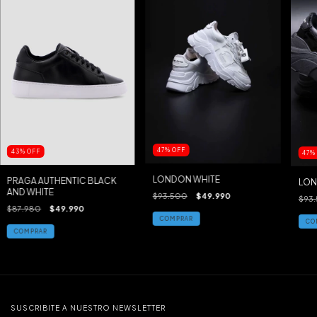
47
%
OFF
43
%
OFF
47
LONDON WHITE
PRAGA AUTHENTIC BLACK
LON
AND WHITE
$93.500
$49.990
$93
$87.980
$49.990
COMPRAR
CO
COMPRAR
SUSCRIBITE A NUESTRO NEWSLETTER