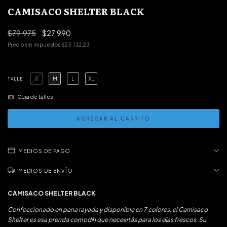
CAMISACO SHELTER BLACK
$79.975
$27.990
Precio sin impuestos
$23.132,23
S
M
L
XL
TALLE
Guía de talles
MEDIOS DE PAGO
MEDIOS DE ENVÍO
CAMISACO SHELTER BLACK
Confeccionado en pana rayada y disponible en 7 colores, el Camisaco
Shelter es esa prenda comodín que necesitás para los días frescos. Su